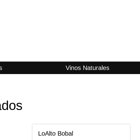
s
Vinos Naturales
ados
LoAlto Bobal