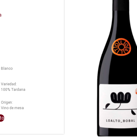
a
Blanco
Variedad:
100% Tardana
Origen:
Vino de mesa
ito