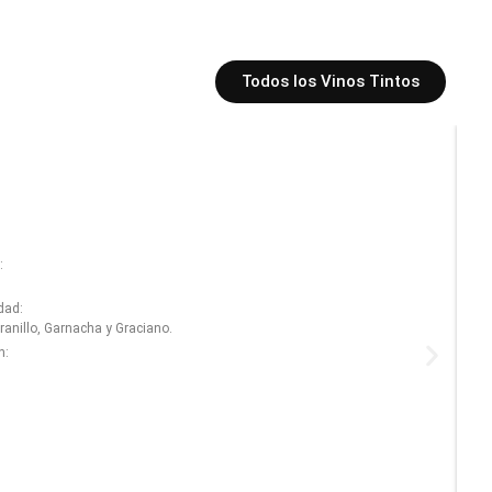
Todos los Vinos Tintos
:
dad:
anillo, Garnacha y Graciano.
n: