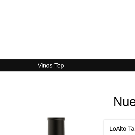
Vinos Top
Nue
LoAlto T