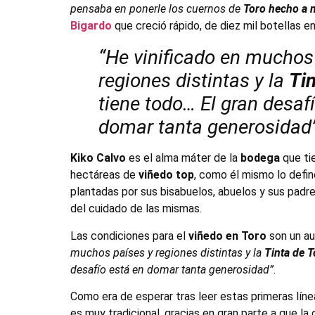
pensaba en ponerle los cuernos de
Toro hecho a
Bigardo
que creció rápido, de diez mil botellas e
“
He vinificado en muchos
regiones distintas y la
Tin
tiene todo… El gran desaf
domar tanta generosidad
Kiko Calvo
es el alma máter de la
bodega
que tie
hectáreas de
viñedo top
, como él mismo lo defin
plantadas por sus bisabuelos, abuelos y sus padr
del cuidado de las mismas.
Las condiciones para el
viñedo en Toro
son un au
muchos países y regiones distintas y la
Tinta de T
desafío está en domar tanta generosidad”
.
Como era de esperar tras leer estas primeras líne
es muy tradicional, gracias en gran parte a que la 