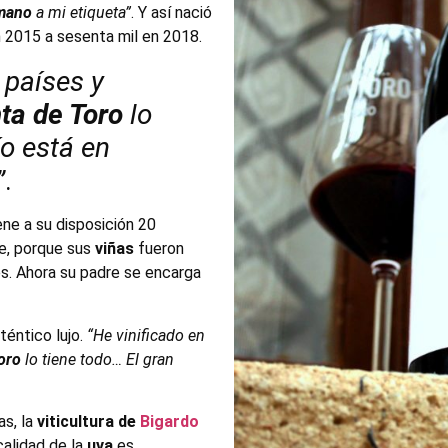
 mano
a mi etiqueta”
. Y así nació
n 2015 a sesenta mil en 2018.
 países y
ta de Toro
lo
ío está en
”
.
ne a su disposición 20
e, porque sus
viñas
fueron
es. Ahora su padre se encarga
téntico lujo.
“
He vinificado en
oro
lo tiene todo… El gran
as, la
viticultura de
Bigardo
calidad de la
uva
es