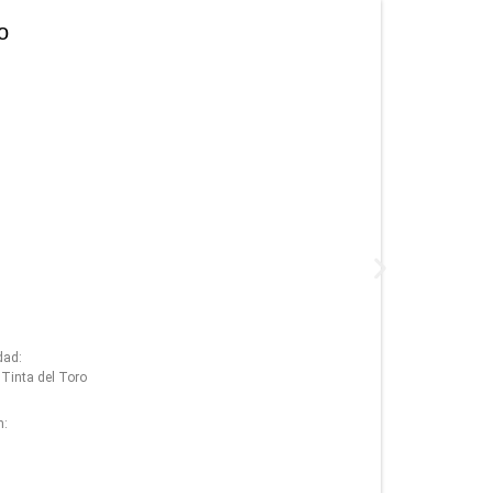
o
dad:
Tinta del Toro
n: