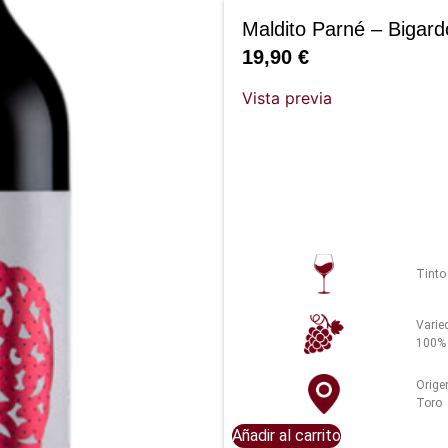
Maldito Parné – Bigard
19,90
€
Vista previa
Tinto
Varie
100% 
Orige
Toro
Añadir al carrito