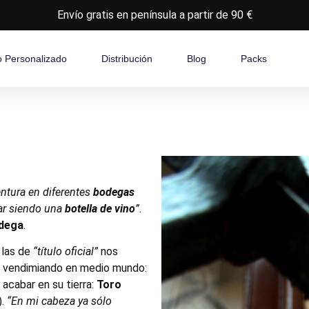
Envío gratis en península a partir de 90 €
o Personalizado
Distribución
Blog
Packs
ntura en diferentes
bodegas
ar siendo una
botella de vino
”
.
dega
.
 las de
“título oficial”
nos
o vendimiando en medio mundo:
 acabar en su tierra:
Toro
).
“En mi cabeza ya sólo