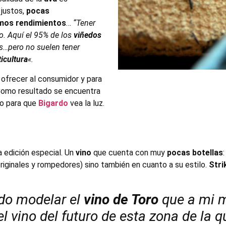
 justos,
pocas
imos rendimientos
…
“Tener
o. Aquí el 95% de los
viñedos
s…pero no suelen tener
ticultura
«.
 ofrecer al consumidor y para
. Como resultado se encuentra
o para que
Bigardo
vea la luz.
 edición especial. Un
vino
que cuenta con muy
pocas botellas
:
iginales y rompedores) sino también en cuanto a su estilo.
Stri
do modelar el
vino de Toro
que a mi m
el vino del futuro de esta zona de la 