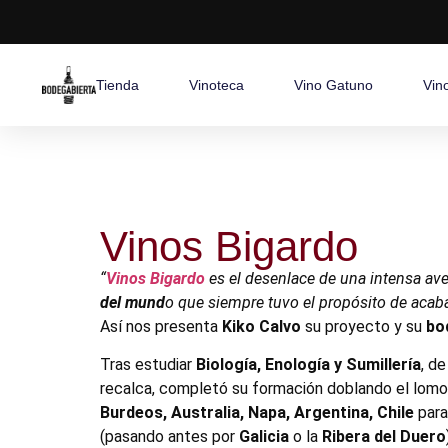
Tienda
Vinoteca
Vino Gatuno
Vin
Vinos Bigardo
“
Vinos Bigardo
es el desenlace de una intensa ave
del mund
o que siempre tuvo el propósito de acab
Así nos presenta
Kiko Calvo
su proyecto y su
bo
Tras estudiar
Biología, Enología y Sumillería
, de
recalca, completó su formación doblando el lom
Burdeos, Australia, Napa, Argentina, Chile
para
(pasando antes por
Galicia
o la
Ribera del Duero