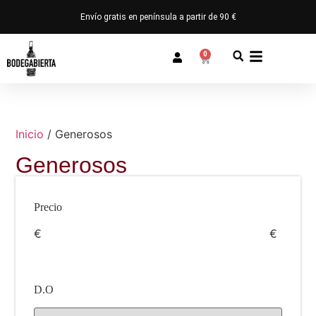
Envío gratis en península a partir de 90 €
0
Inicio
/ Generosos
Generosos
Precio
€
€
D.O