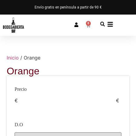
Envío gratis en península a partir de 90 €
0
Inicio
/ Orange
Orange
Precio
€
€
D.O