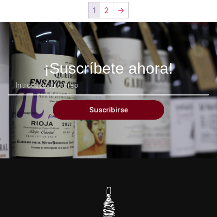
1
2
→
¡Suscríbete ahora!
Suscribirse