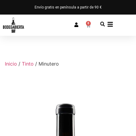
Envío gratis en península a partir de 90 €
0
Inicio
/
Tinto
/ Minutero