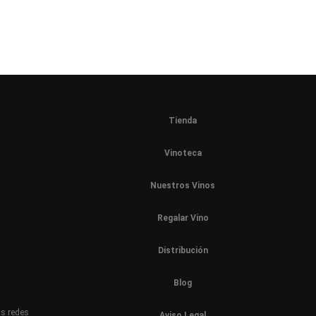
Tienda
Vinoteca
Nuestros Vinos
Regalar Vino
Distribución
Blog
as redes
Aviso Legal