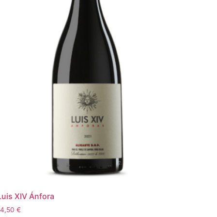
Luis XIV Ánfora
14,50
€