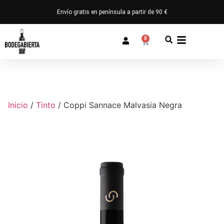
Envío gratis en península a partir de 90 €
0
Inicio
/
Tinto
/ Coppi Sannace Malvasia Negra