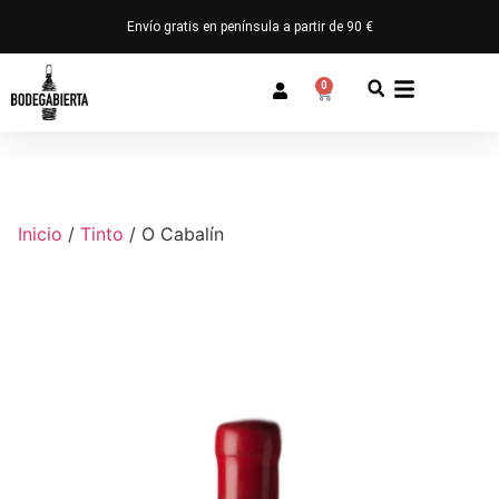
Envío gratis en península a partir de 90 €
0
Inicio
/
Tinto
/ O Cabalín