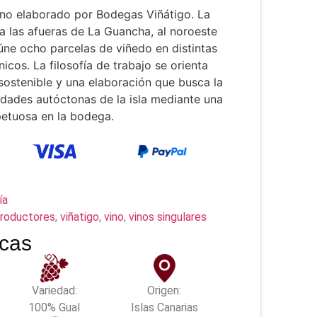
ino elaborado por Bodegas Viñátigo. La
 las afueras de La Guancha, al noroeste
úne ocho parcelas de viñedo en distintas
nicos. La filosofía de trabajo se orienta
 sostenible y una elaboración que busca la
edades autóctonas de la isla mediante una
petuosa en la bodega.
ía
roductores
,
viñatigo
,
vino
,
vinos singulares
icas
Variedad:
Origen:
100% Gual
Islas Canarias