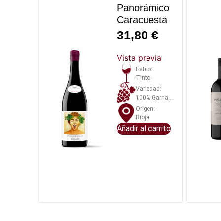
Panorámico
Caracuesta
31,80
€
Vista previa
Estilo:
Tinto
Variedad:
100% Garnacha
Origen:
Rioja
Añadir al carrito