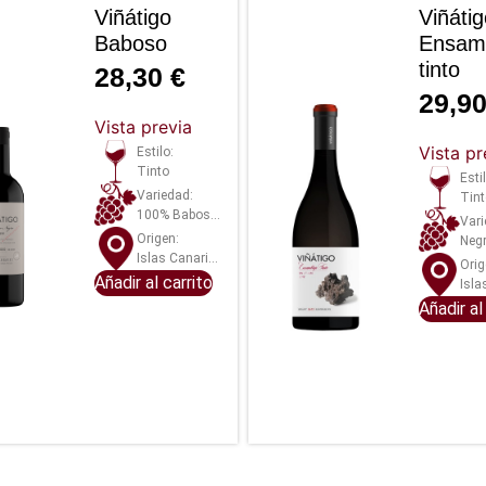
Viñátigo
Viñáti
Baboso
Ensamb
tinto
28,30
€
29,9
Vista previa
Vista pr
Estilo:
Tinto
Esti
Variedad:
Tin
100% Baboso negro
Vari
Origen:
Negramoll, Tintilla
Islas Canarias
Orig
Añadir al carrito
Isla
Añadir al