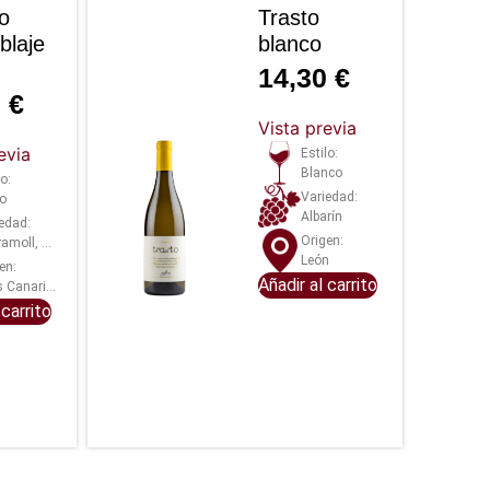
go
Trasto
laje
blanco
14,30
€
0
€
Vista previa
evia
Estilo:
Blanco
lo:
Variedad:
to
Albarín
edad:
Origen:
, Vijariego negro y Baboso negro
León
en:
Añadir al carrito
s Canarias
 carrito