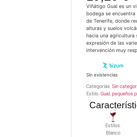
Viñátigo Gual es un v
bodega se encuentra a
de Tenerife, donde re
alturas y suelos volcá
hacia una agricultura
expresión de las vari
intervención muy res
Sin existencias
Categorías:
Sin categor
Estilo:
Gual
,
pequeños p
Característ
Estilos:
Blanco