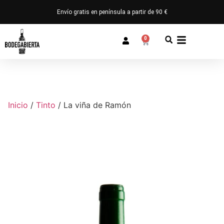
Envío gratis en península a partir de 90 €
0
Inicio
/
Tinto
/ La viña de Ramón