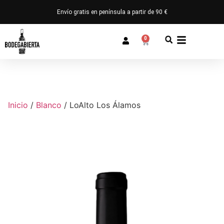
Envío gratis en península a partir de 90 €
0
Inicio
/
Blanco
/ LoAlto Los Álamos