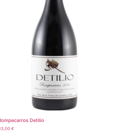
Rompecarros Detilio
33,00
€